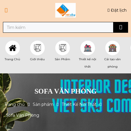
Đặt lịch
Trang Chủ
Giới thiệu
Sản Phẩm
Thiết kế nội
Cải tạo văn
thất
phòng
SOFA VĂN PHÒNG
Trang chủ
Sản phẩm
Thiết Kế Nội Thất
Sofa Văn Phòng