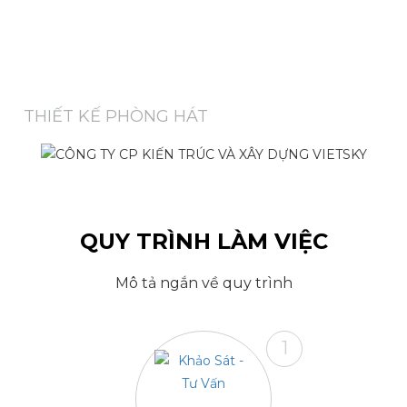
CÔNG TRÌNH THỰC HIỆN
THIẾT KẾ PHÒNG HÁT
CẢI TẠO VĂN PHÒNG
QUY TRÌNH LÀM VIỆC
Mô tả ngắn về quy trình
1