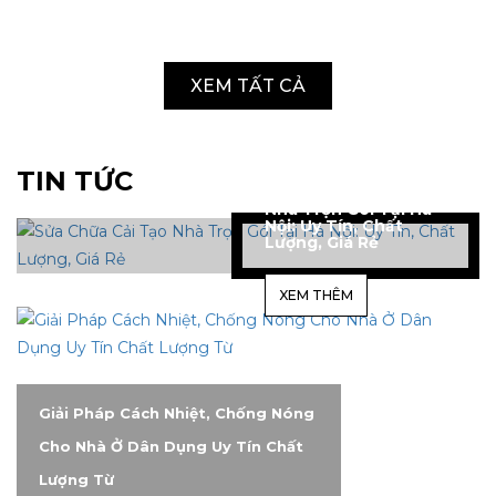
IETSKY
VIETSKY
VI
XEM TẤT CẢ
TIN TỨC
Sửa Chữa Cải Tạo
Nhà Trọn Gói Tại Hà
Nội: Uy Tín, Chất
Lượng, Giá Rẻ
XEM THÊM
Giải Pháp Cách Nhiệt, Chống Nóng
Cho Nhà Ở Dân Dụng Uy Tín Chất
Lượng Từ