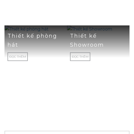
NHỮNG DỊCH VỤ CỦA CHÚNG TÔI
DỊCH VỤ NỔI BẬT
Thiết kế phòng
Thiết kế
hát
Showroom
ĐỌC THÊM
ĐỌC THÊM