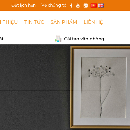
CH NHIỆT....
Đặt lịch hẹn
Về chúng tôi
I THIỆU
TIN TỨC
SẢN PHẨM
LIÊN HỆ
át
Cải tạo văn phòng