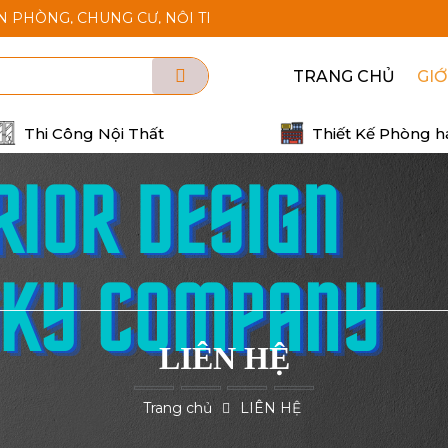
HÒNG, CHUNG CƯ, NỘI THẤT KARAOKE, THI CÔNG CÁCH ÂM CÁ
TRANG CHỦ
GIỚ
Thi Công Nội Thất
Thiết Kế Phòng h
LIÊN HỆ
Trang chủ
LIÊN HỆ