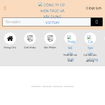
Đặt lịch
Trang Chủ
Giới thiệu
Sản Phẩm
Thiết kế nội
Cải tạo văn
thất
phòng
SOFA GIA ĐÌNH
Trang chủ
Sản phẩm
Thiết Kế Nội Thất
Sofa Gia Đình