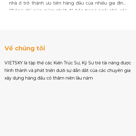
nhà ở trở thành ưu tiên hàng đầu của nhiều gia đình.
Không chỉ giúp giảm nhiệt độ bên trong ngôi nhà, các
giải pháp cách nhiệt còn góp phần tiết kiệm điện năng
và bảo vệ sức khỏe cho cả gia đình. Nội Thất Vietsky tự
hào mang đến những giải pháp cách nhiệt, chống nóng
hiệu quả, chất lượng và uy tín, đáp ứng mọi nhu cầu
Về chúng tôi
của khách hàng.
VIETSKY là tập thể các Kiến Trúc Sư, Kỹ Sư trẻ tài năng được
hình thành và phát triển dưới sự dẫn dắt của các chuyên gia
xây dựng hàng đầu có thâm niên lâu năm