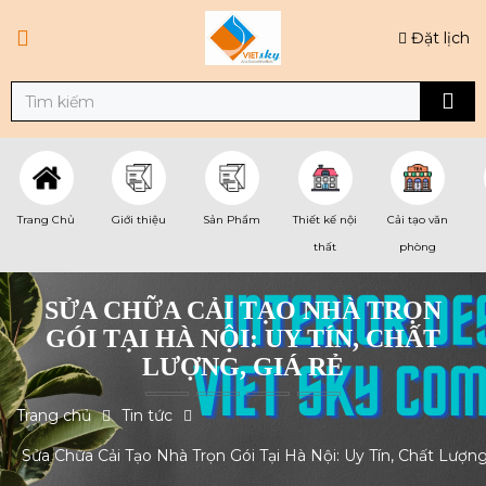
Đặt lịch
Trang Chủ
Giới thiệu
Sản Phẩm
Thiết kế nội
Cải tạo văn
thất
phòng
SỬA CHỮA CẢI TẠO NHÀ TRỌN
GÓI TẠI HÀ NỘI: UY TÍN, CHẤT
LƯỢNG, GIÁ RẺ
Trang chủ
Tin tức
Sửa Chữa Cải Tạo Nhà Trọn Gói Tại Hà Nội: Uy Tín, Chất Lượng