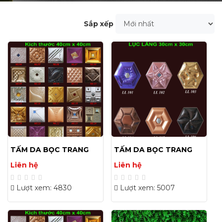
Sắp xếp
TẤM DA BỌC TRANG
TẤM DA BỌC TRANG
TRÍ 40X40(CM)
TRÍ 30X30(CM)
Liên hệ
Liên hệ
Lượt xem: 4830
Lượt xem: 5007