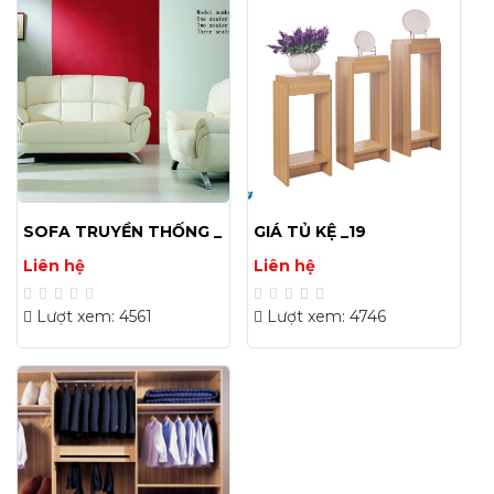
SOFA TRUYỀN THỐNG _
GIÁ TỦ KỆ _19
35
Liên hệ
Liên hệ
Lượt xem: 4561
Lượt xem: 4746