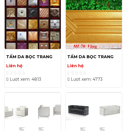
TẤM DA BỌC TRANG
TẤM DA BỌC TRANG
TRÍ 40X40(CM) 02
TRÍ 30X60(CM) 02
Liên hệ
Liên hệ
Lượt xem: 4813
Lượt xem: 4773