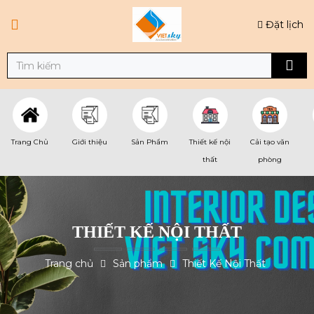
Đặt lịch
Trang Chủ
Giới thiệu
Sản Phẩm
Thiết kế nội
Cải tạo văn
thất
phòng
THIẾT KẾ NỘI THẤT
Trang chủ
Sản phẩm
Thiết Kế Nội Thất