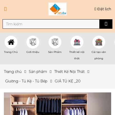
Đặt lịch
Trang Chủ
Giới thiệu
Sản Phẩm
Thiết kế nội
Cải tạo văn
thất
phòng
Trang chủ
Sản phẩm
Thiết Kế Nội Thất
Giường - Tủ Kệ - Tủ Bếp
GIÁ TỦ KỆ _20