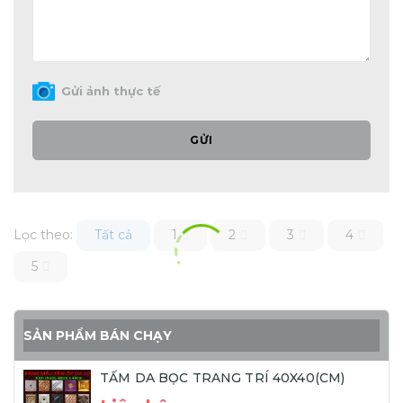
Gửi ảnh thực tế
GỬI
Lọc theo:
Tất cả
1
2
3
4
5
SẢN PHẨM BÁN CHẠY
TẤM DA BỌC TRANG TRÍ 40X40(CM)